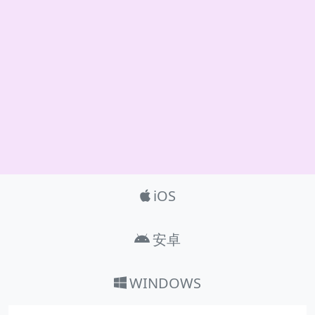
Product_Nav
iOS
安卓
WINDOWS